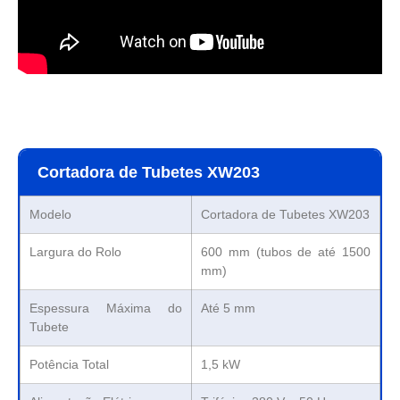
Cortadora de Tubetes XW203
Modelo
Cortadora de Tubetes XW203
Largura do Rolo
600 mm (tubos de até 1500
mm)
Espessura Máxima do
Até 5 mm
Tubete
Potência Total
1,5 kW