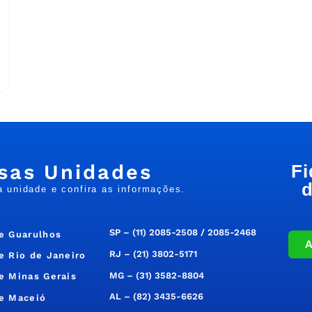
sas Unidades
Fi
d
a unidade e confira as informações.
SP –
(11) 2085-2508
/
2085-2468
e Guarulhos
RJ –
(21) 3802-5171
e Rio de Janeiro
MG –
(31) 3582-8804
e Minas Gerais
AL –
(82) 3435-6626
e Maceió