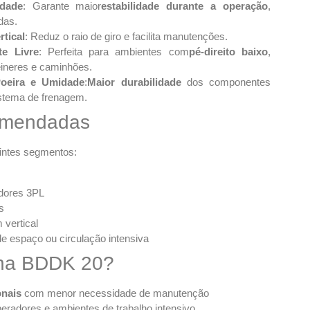
dade
: Garante maior
estabilidade durante a operação
,
das.
tical
: Reduz o raio de giro e facilita manutenções.
te Livre
: Perfeita para ambientes com
pé-direito baixo
,
êineres e caminhões.
Poeira e Umidade
:
Maior durabilidade
dos componentes
istema de frenagem.
omendadas
uintes segmentos:
adores 3PL
s
vertical
e espaço ou circulação intensiva
r na BDDK 20?
onais
com menor necessidade de manutenção
eradores e ambientes de trabalho intensivo