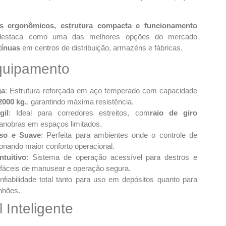
os ergonômicos, estrutura compacta e funcionamento
estaca como uma das melhores opções do mercado
tínuas
em centros de distribuição, armazéns e fábricas.
quipamento
ga
: Estrutura reforçada em aço temperado com capacidade
2000 kg.
, garantindo máxima resistência.
il
: Ideal para corredores estreitos, com
raio de giro
manobras em espaços limitados.
oso e Suave
: Perfeita para ambientes onde o controle de
ionando maior conforto operacional.
tuitivo
: Sistema de operação acessível para destros e
áceis de manusear e operação segura.
nfiabilidade total tanto para uso em depósitos quanto para
nhões.
l Inteligente