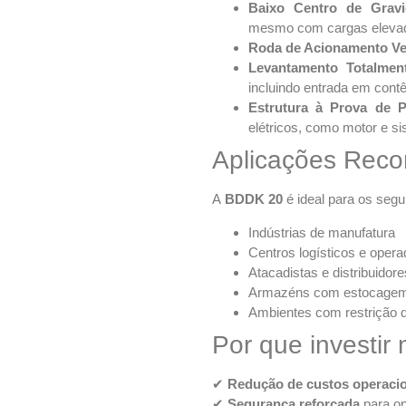
Baixo Centro de Gravi
mesmo com cargas eleva
Roda de Acionamento Ver
Levantamento Totalmen
incluindo entrada em cont
Estrutura à Prova de 
elétricos, como motor e s
Aplicações Rec
A
BDDK 20
é ideal para os seg
Indústrias de manufatura
Centros logísticos e oper
Atacadistas e distribuidore
Armazéns com estocagem 
Ambientes com restrição d
Por que investi
✔
Redução de custos operaci
✔
Segurança reforçada
para op