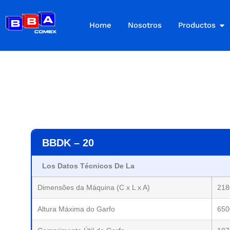
Home
Nosotros
Productos
BBDK – 20
Los Datos Técnicos De La
Dimensões da Máquina (C x L x A)
218
Altura Máxima do Garfo
65