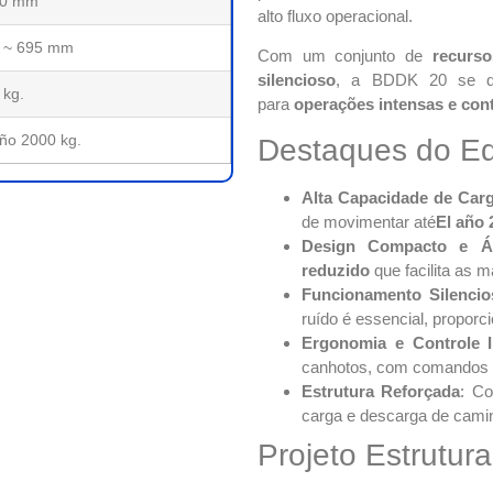
70 mm
alto fluxo operacional.
 ~ 695 mm
Com um conjunto de
recurs
silencioso
, a BDDK 20 se d
 kg.
para
operações intensas e con
año 2000 kg.
Destaques do E
Alta Capacidade de Car
de movimentar até
El año 
Design Compacto e Ág
reduzido
que facilita as 
Funcionamento Silenci
ruído é essencial, proporc
Ergonomia e Controle In
canhotos, com comandos f
Estrutura Reforçada
: Co
carga e descarga de cami
Projeto Estrutura