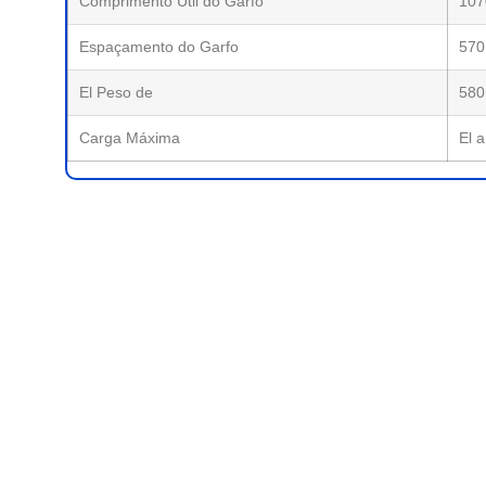
Comprimento Útil do Garfo
10
Espaçamento do Garfo
570
El Peso de
580
Carga Máxima
El 