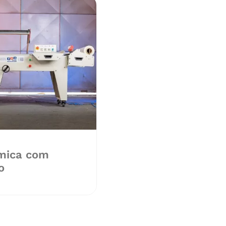
mica com
o