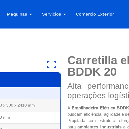
Máquinas
Servicios
Comercio Exterior
Carretilla 
BDDK 20
Alta performan
operações logíst
0 x 900 x 2410 mm
A
Empilhadeira Elétrica BD
buscam eficiência, agilidade e
00 mm
Projetada com estrutura reforç
para
ambientes industriais e 