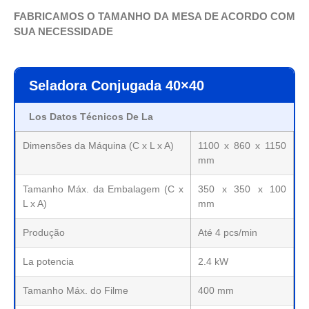
FABRICAMOS O TAMANHO DA MESA DE ACORDO COM
SUA NECESSIDADE
Seladora Conjugada 40×40
Los Datos Técnicos De La
Dimensões da Máquina (C x L x A)
1100 x 860 x 1150
mm
Tamanho Máx. da Embalagem (C x
350 x 350 x 100
L x A)
mm
Produção
Até 4 pcs/min
La potencia
2.4 kW
Tamanho Máx. do Filme
400 mm