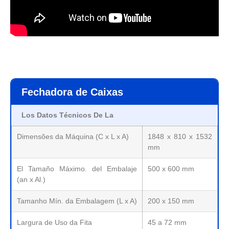
Fechadora de Caixas
Los Datos Técnicos De La
Dimensões da Máquina (C x L x A)
1848 x 810 x 1532
mm
El Tamaño Máximo. del Embalaje
500 x 600 mm
(an x Al.)
Tamanho Mín. da Embalagem (L x A)
200 x 150 mm
Largura de Uso da Fita
45 a 72 mm