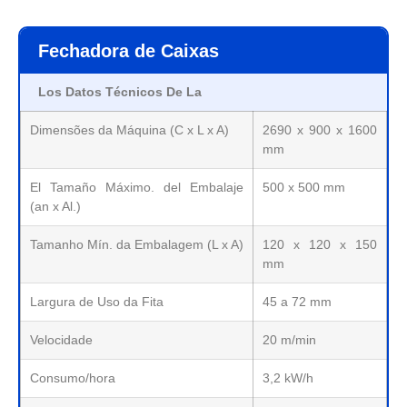
Fechadora de Caixas
Los Datos Técnicos De La
Dimensões da Máquina (C x L x A)
2690 x 900 x 1600
mm
El Tamaño Máximo. del Embalaje
500 x 500 mm
(an x Al.)
Tamanho Mín. da Embalagem (L x A)
120 x 120 x 150
mm
Largura de Uso da Fita
45 a 72 mm
Velocidade
20 m/min
Consumo/hora
3,2 kW/h