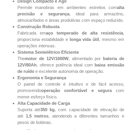
Design Compacto e Ágil
Permite manobras em ambientes estreitos com
alta
precisão e segurança
, ideal para armazéns,
almoxarifados e áreas produtivas com espaço reduzido.
Construção Robusta
Fabricada em
aço temperado de alta resistência
,
proporciona estabilidade e
longa vida útil
, mesmo em
operações intensas.
Sistema Semielétrico Eficiente
The
motor de 12V/1600W
, alimentado por
bateria de
12V/80Ah
, oferece potência ideal com
baixa emissão
de ruído
e excelente autonomia de operação.
Ergonomia e Segurança
O painel de controle é intuitivo e de fácil acesso,
promovendo
operação confortável e segura
com
menor esforço físico.
Alta Capacidade de Carga
Suporta até
350 kg
, com capacidade de elevação de
até
1,5 metros
, atendendo a diferentes tamanhos e
pesos de bobinas.