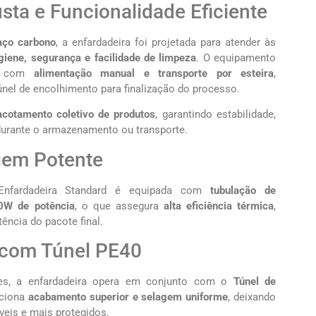
ta e Funcionalidade Eficiente
aço carbono
, a enfardadeira foi projetada para atender às
giene, segurança e facilidade de limpeza
. O equipamento
do com
alimentação manual e transporte por esteira
,
únel de encolhimento para finalização do processo.
cotamento coletivo de produtos
, garantindo estabilidade,
urante o armazenamento ou transporte.
gem Potente
nfardadeira Standard é equipada com
tubulação de
0W de potência
, o que assegura
alta eficiência térmica
,
ência do pacote final.
 com Túnel PE40
res, a enfardadeira opera em conjunto com o
Túnel de
rciona
acabamento superior e selagem uniforme
, deixando
eis e mais protegidos.