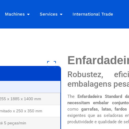
Machines
Services
International Trade
Enfardadei
Robustez, efi
embalagens pes
The
Enfardadeira Standard
255 x 1885 x 1400 mm
necessitam embalar conjunto
como
garrafas, latas, fardos
limitado x 250 x 350 mm
exigentes que as seladoras e
produtividade e qualidade de s
té 5 peças/min