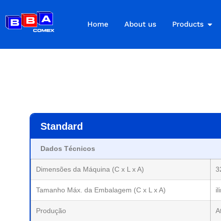
Home
About us
Products
Standard
Dados Técnicos
Dimensões da Máquina (C x L x A)
3
Tamanho Máx. da Embalagem (C x L x A)
i
Produção
A