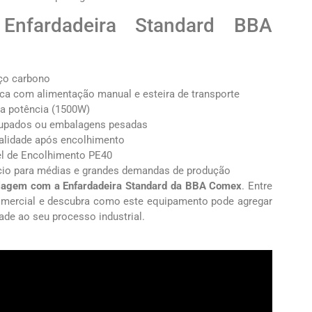
Enfardadeira Standard BBA
ço carbono
a com alimentação manual e esteira de transporte
ta potência (1500W)
grupados ou embalagens pesadas
alidade após encolhimento
l de Encolhimento PE40
cio para médias e grandes demandas de produção
balagem com a Enfardadeira Standard da BBA Comex
. Entre
mercial e descubra como este equipamento pode agregar
dade ao seu processo industrial.