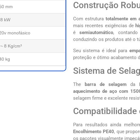
Construção Robus
50 mm
Com estrutura
totalmente em 
.8 kW
mais recentes exigências de
hi
é
semiautomático
, contan
20v monofásico
conduzindo os produtos até o t
 ~ 8 Kg/cm³
Seu sistema é ideal para
empa
proteção e ótimo acabamento d
40 kg
Sistema de Sela
The
barra de selagem
da E
aquecimento de aço com 150
selagem firme e excelente resist
Compatibilidade
Para resultados ainda melho
Encolhimento PE40
, que propo
os pacotes visualmente impecáv