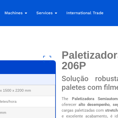
Machines
Services
International Trade
Paletizado
206P
Solução robust
paletes com film
 x 1500 x 2200 mm
The
Paletizadora Semiaut
letes/hora
oferecer
alto desempenho, seg
cargas paletizadas com
stretch
 mm
e excelente acabamento, é 