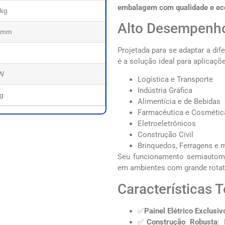
embalagem com qualidade e ec
kg
Alto Desempenho
 mm
Projetada para se adaptar a dif
é a solução ideal para aplicaçõ
kW
Logística e Transporte
Indústria Gráfica
g
Alimentícia e de Bebidas
Farmacêutica e Cosmétic
Eletroeletrônicos
Construção Civil
Brinquedos, Ferragens e 
Seu funcionamento semiautom
em ambientes com grande rotati
Características T
✅
Painel Elétrico Exclusiv
✅
Construção Robusta
: