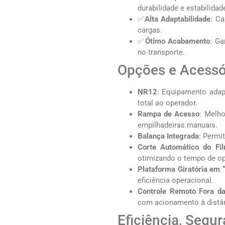
durabilidade e estabilidad
✅
Alta Adaptabilidade
: Ca
cargas.
✅
Ótimo Acabamento
: Ga
no transporte.
Opções e Acessó
NR12
: Equipamento adap
total ao operador.
Rampa de Acesso
: Melho
empilhadeiras manuais.
Balança Integrada
: Permi
Corte Automático do Fi
otimizando o tempo de o
Plataforma Giratória em 
eficiência operacional.
Controle Remoto Fora da
com acionamento à distân
Eficiência, Segu