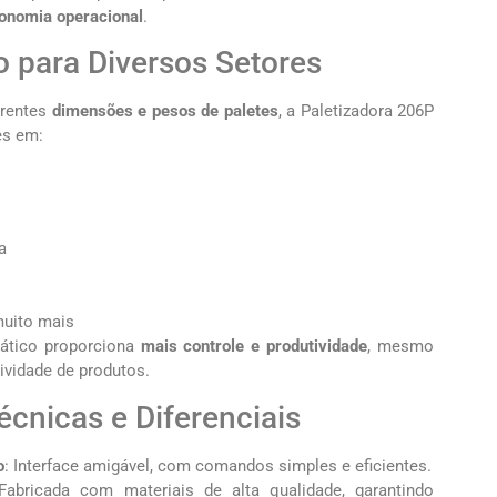
onomia operacional
.
 para Diversos Setores
erentes
dimensões e pesos de paletes
, a Paletizadora 206P
es em:
a
muito mais
ático proporciona
mais controle e produtividade
, mesmo
vidade de produtos.
écnicas e Diferenciais
o
: Interface amigável, com comandos simples e eficientes.
 Fabricada com materiais de alta qualidade, garantindo