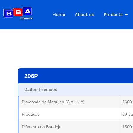
Home
About us
Products
206P
Dados Técnicos
Dimensão da Máquina (C x L x A)
2600
Produção
30 pa
Diâmetro da Bandeja
1500