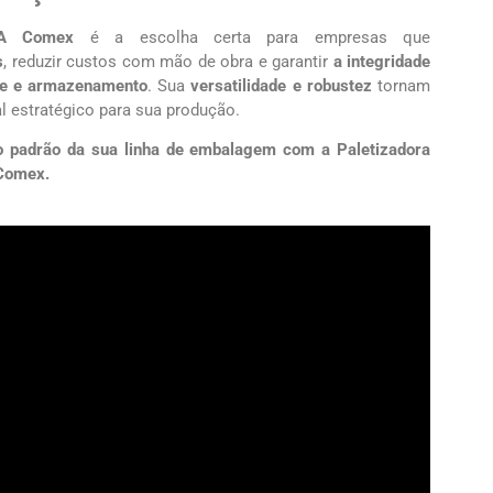
BA Comex
é a escolha certa para empresas que
s
, reduzir custos com mão de obra e garantir
a integridade
rte e armazenamento
. Sua
versatilidade e robustez
tornam
l estratégico para sua produção.
 o padrão da sua linha de embalagem com a Paletizadora
Comex.